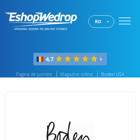
RO
4.7
Pagina de pornire
Magazine online
Boden USA