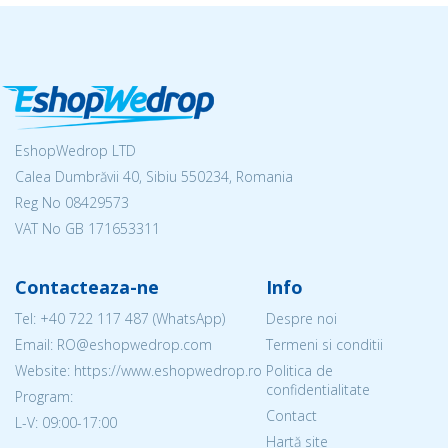
EshopWedrop LTD
Calea Dumbrăvii 40, Sibiu 550234, Romania
Reg No
08429573
VAT No GB 171653311
Contacteaza-ne
Info
Tel:
+40 722 117 487
(WhatsApp)
Despre noi
Email: RO@eshopwedrop.com
Termeni si conditii
Website: https://www.eshopwedrop.ro
Politica de
confidentialitate
Program:
Contact
L-V: 09:00-17:00
Hartă site