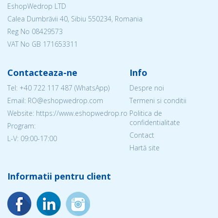
EshopWedrop LTD
Calea Dumbrăvii 40, Sibiu 550234, Romania
Reg No
08429573
VAT No GB 171653311
Contacteaza-ne
Info
Tel:
+40 722 117 487
(WhatsApp)
Despre noi
Email: RO@eshopwedrop.com
Termeni si conditii
Website: https://www.eshopwedrop.ro
Politica de
confidentialitate
Program:
Contact
L-V: 09:00-17:00
Hartă site
Informatii pentru client