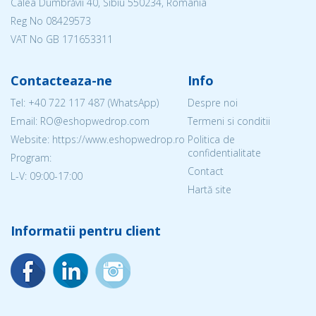
Calea Dumbrăvii 40, Sibiu 550234, Romania
Reg No
08429573
VAT No GB 171653311
Contacteaza-ne
Info
Tel:
+40 722 117 487
(WhatsApp)
Despre noi
Email: RO@eshopwedrop.com
Termeni si conditii
Website: https://www.eshopwedrop.ro
Politica de
confidentialitate
Program:
Contact
L-V: 09:00-17:00
Hartă site
Informatii pentru client