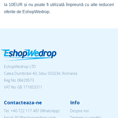
la 10EUR și nu poate fi utilizată împreună cu alte reduceri
oferite de EshopWedrop.
EshopWedrop LTD
Calea Dumbrăvii 40, Sibiu 550234, Romania
Reg No
08429573
VAT No GB 171653311
Contacteaza-ne
Info
Tel:
+40 722 117 487
(WhatsApp)
Despre noi
Email: RO@eshopwedrop.com
Termeni si conditii