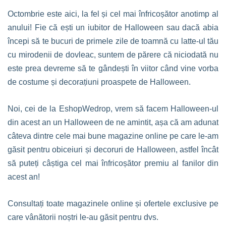
Octombrie este aici, la fel și cel mai înfricoșător anotimp al
anului! Fie că ești un iubitor de Halloween sau dacă abia
începi să te bucuri de primele zile de toamnă cu latte-ul tău
cu mirodenii de dovleac, suntem de părere că niciodată nu
este prea devreme să te gândești în viitor când vine vorba
de costume și decorațiuni proaspete de Halloween.
Noi, cei de la EshopWedrop, vrem să facem Halloween-ul
din acest an un Halloween de ne amintit, așa că am adunat
câteva dintre cele mai bune magazine online pe care le-am
găsit pentru obiceiuri și decoruri de Halloween, astfel încât
să puteți câștiga cel mai înfricoșător premiu al fanilor din
acest an!
Consultați toate magazinele online și ofertele exclusive pe
care vânătorii noștri le-au găsit pentru dvs.