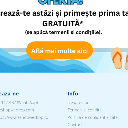
eaza-ne
Info
 117 487
(WhatsApp)
Despre noi
@eshopwedrop.com
Termeni si conditii
ttps://www.eshopwedrop.ro
Politica de confidentialitate
Contact