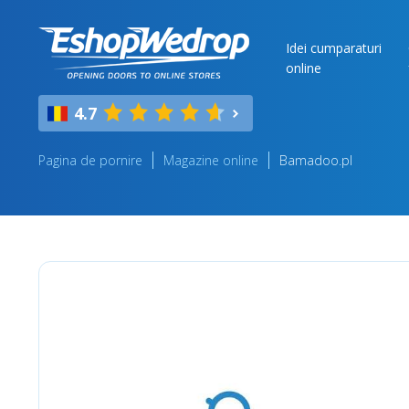
Idei cumparaturi
online
4.7
Pagina de pornire
Magazine online
Bamadoo.pl