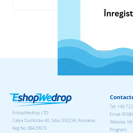
Contact
Tel:
+40 722
EshopWedrop LTD
Email: RO
Calea Dumbrăvii 40, Sibiu 550234, Romania
Website: h
Reg No
08429573
Program: