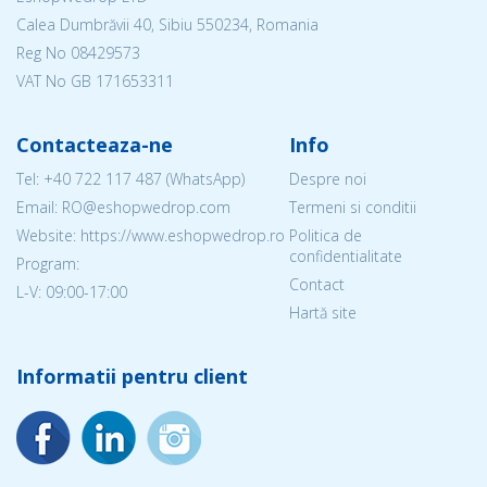
Calea Dumbrăvii 40, Sibiu 550234, Romania
Reg No
08429573
VAT No GB 171653311
Contacteaza-ne
Info
Tel:
+40 722 117 487
(WhatsApp)
Despre noi
Email: RO@eshopwedrop.com
Termeni si conditii
Website: https://www.eshopwedrop.ro
Politica de
confidentialitate
Program:
Contact
L-V: 09:00-17:00
Hartă site
Informatii pentru client