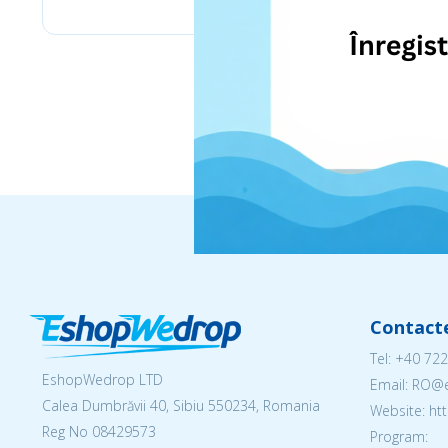
Contact
Tel:
+40 722
EshopWedrop LTD
Email: RO
Calea Dumbrăvii 40, Sibiu 550234, Romania
Website: h
Reg No
08429573
Program: