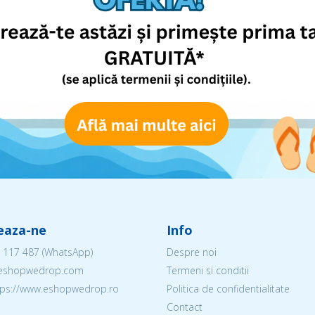
eaza-ne
Info
 117 487
(WhatsApp)
Despre noi
@eshopwedrop.com
Termeni si conditii
ttps://www.eshopwedrop.ro
Politica de confidentialitate
Contact