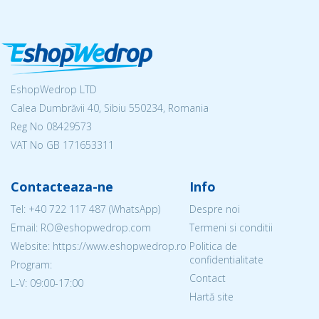
EshopWedrop LTD
Calea Dumbrăvii 40, Sibiu 550234, Romania
Reg No
08429573
VAT No GB 171653311
Contacteaza-ne
Info
Tel:
+40 722 117 487
(WhatsApp)
Despre noi
Email: RO@eshopwedrop.com
Termeni si conditii
Website: https://www.eshopwedrop.ro
Politica de
confidentialitate
Program:
Contact
L-V: 09:00-17:00
Hartă site