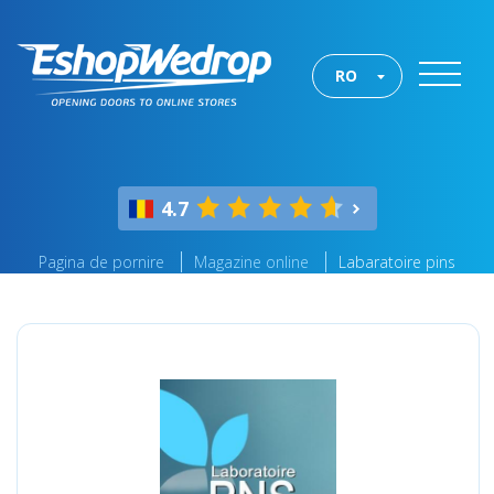
RO
4.7
Pagina de pornire
Magazine online
Labaratoire pins