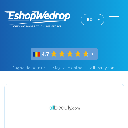
RO
4.7
Pagina de pornire
Magazine online
allbeauty.com