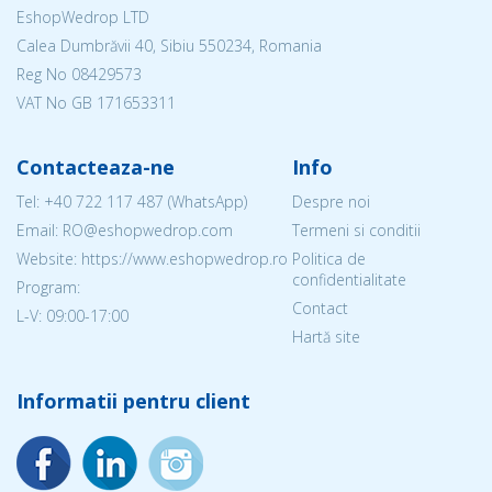
EshopWedrop LTD
Calea Dumbrăvii 40, Sibiu 550234, Romania
Reg No
08429573
VAT No GB 171653311
Contacteaza-ne
Info
Tel:
+40 722 117 487
(WhatsApp)
Despre noi
Email: RO@eshopwedrop.com
Termeni si conditii
Website: https://www.eshopwedrop.ro
Politica de
confidentialitate
Program:
Contact
L-V: 09:00-17:00
Hartă site
Informatii pentru client