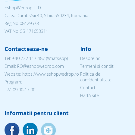
EshopWedrop LTD
Calea Dumbrăvii 40, Sibiu 550234, Romania
Reg No
08429573
VAT No GB 171653311
Contacteaza-ne
Info
Tel:
+40 722 117 487
(WhatsApp)
Despre noi
Email: RO@eshopwedrop.com
Termeni si conditii
Website: https://www.eshopwedrop.ro
Politica de
confidentialitate
Program:
Contact
L-V: 09:00-17:00
Hartă site
Informatii pentru client