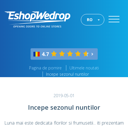
RO
4.7
Pagina de pornire
Ultimele noutati
Incepe sezonul nuntilor
2019-05-01
Incepe sezonul nuntilor
Luna mai este dedicata florilor si frumusetii... iti prezentam