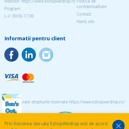
Website: https://www.eshopwedrop.ro
Politica de
confidentialitate
Program:
Contact
L-V: 09:00-17:00
Hartă site
Informatii pentru client
© 2026 Toate drepturile rezervate https://www.eshopwedrop.ro/
Prin folosirea site-ului EshopWedrop esti de acord