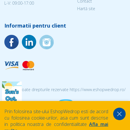
Contact
L-V: 09:00-17:00
Hartă site
Informatii pentru client
© 2026 Toate drepturile rezervate https://www.eshopwedrop.ro/
Prin folosirea site-ului EshopWedrop esti de acord
cu folosirea cookie-urilor, asa cum sunt descrise
in politica noastra de confidentialitate
Afla mai