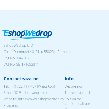
EshopWedrop LTD
Calea Dumbrăvii 40, Sibiu 550234, Romania
Reg No
08429573
VAT No GB 171653311
Contacteaza-ne
Info
Tel:
+40 722 117 487
(WhatsApp)
Despre noi
Email: RO@eshopwedrop.com
Termeni si conditii
Website: https://www.eshopwedrop.ro
Politica de
confidentialitate
Program: