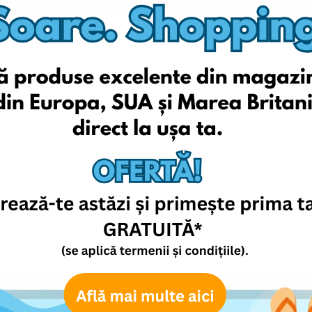
Kiabi
Uniqlo
Otto
OVS
Oldnavy GAP
Membershop
Amazon
Urbanoutfitters
Lemodus
Bon Prix
Forever 21
Vulcan
nte in moda pentru copii
IT
ASV
LT