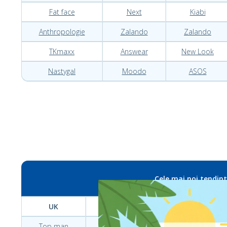
Fat face
Next
Kiabi
Anthropologie
Zalando
Zalando
TKmaxx
Answear
New Look
Nastygal
Moodo
ASOS
Cele mai noi tendin
UK
PL
FR
Top man
Denley
Gemo