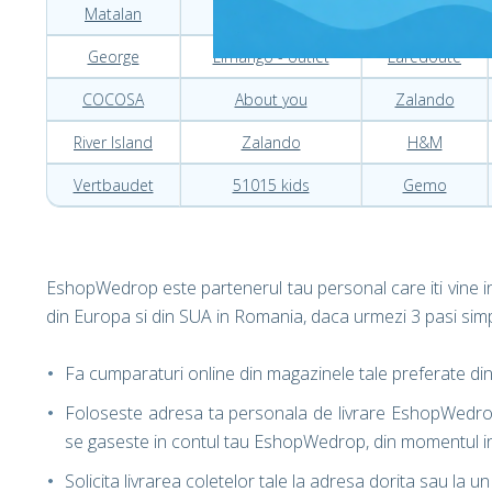
Matalan
Smyk
Kiabi
George
Limango - outlet
Laredoute
COCOSA
About you
Zalando
River Island
Zalando
H&M
Vertbaudet
51015 kids
Gemo
EshopWedrop este partenerul tau personal care iti vine in
din Europa si din SUA in Romania, daca urmezi 3 pasi simpl
Fa cumparaturi online din magazinele tale preferate di
Foloseste adresa ta personala de livrare EshopWedrop
se gaseste in contul tau EshopWedrop, din momentul in 
Solicita livrarea coletelor tale la adresa dorita sau la 