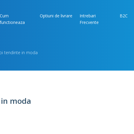
Cum
Optiuni de livrare
Intrebari
B2C
functioneaza
Frecvente
noi tendinte in moda
e in moda