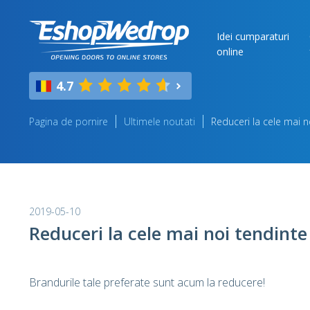
Idei cumparaturi
online
4.7
Pagina de pornire
Ultimele noutati
Reduceri la cele mai 
2019-05-10
Reduceri la cele mai noi tendint
Brandurile tale preferate sunt acum la reducere!