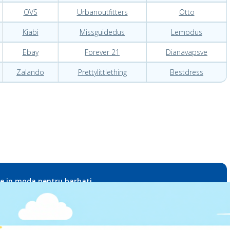
OVS
Urbanoutfitters
Otto
Kiabi
Missguidedus
Lemodus
Ebay
Forever 21
Dianavapsve
Zalando
Prettylittlething
Bestdress
te in moda pentru barbati
IT
ASV
LT
Zalando
Express
Brandsales