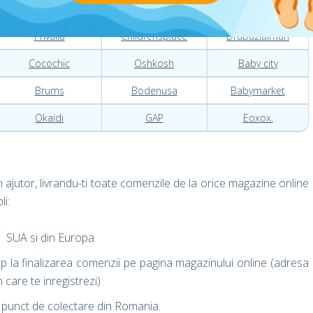
Outletbambini
Carters
Otto
Privalia
Childrensplace
Drabuziaiman
Cocochic
Oshkosh
Baby city
Brums
Bodenusa
Babymarket
Okaidi
GAP
Eoxox.
 ajutor, livrandu-ti toate comenzile de la orice magazine online
i:
n SUA si din Europa
 la finalizarea comenzii pe pagina magazinului online (adresa
care te inregistrezi)
un punct de colectare din Romania.