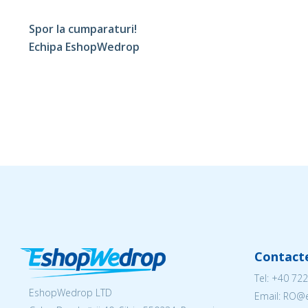
Spor la cumparaturi!
Echipa EshopWedrop
Contact
Tel:
+40 722
EshopWedrop LTD
Email: RO