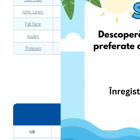
John Lewis
About you
Zalando
Fat face
Next
Laredoute
Joules
Zalando
Kiabi
Tmlewin
Answear
Blancheporte
Cele mai noi tendi
UK
PL
FR