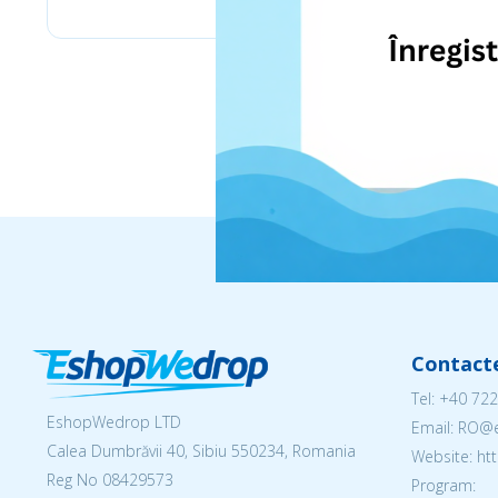
Contact
Tel:
+40 722
EshopWedrop LTD
Email: RO
Calea Dumbrăvii 40, Sibiu 550234, Romania
Website: h
Reg No
08429573
Program: