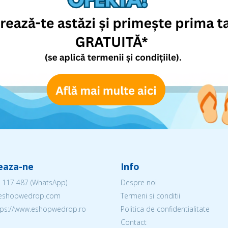
eaza-ne
Info
 117 487
(WhatsApp)
Despre noi
@eshopwedrop.com
Termeni si conditii
ttps://www.eshopwedrop.ro
Politica de confidentialitate
Contact