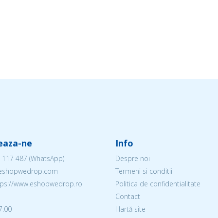
eaza-ne
Info
 117 487
(WhatsApp)
Despre noi
@eshopwedrop.com
Termeni si conditii
ttps://www.eshopwedrop.ro
Politica de confidentialitate
Contact
7:00
Hartă site