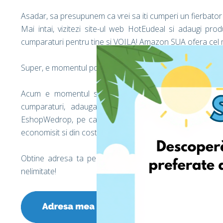
Asadar, sa presupunem ca vrei sa iti cumperi un fierbator
Mai intai, vizitezi site-ul web HotEudeal si adaugi pro
cumparaturi pentru tine si VOILA! Amazon SUA ofera cel mai
Super, e momentul potrivit pentru cumparaturi! Stai un pic.
Acum e momentul sa economisesti din costul de tran
cumparaturi, adauga produsul in cos si, pe pagina 
EshopWedrop, pe care o gasesti in contul tau EshopWedr
economisit si din costul de livrare! E clar ca ai de castigat!!
Obtine adresa ta personala EshopWedrop chiar azi si 
nelimitate!