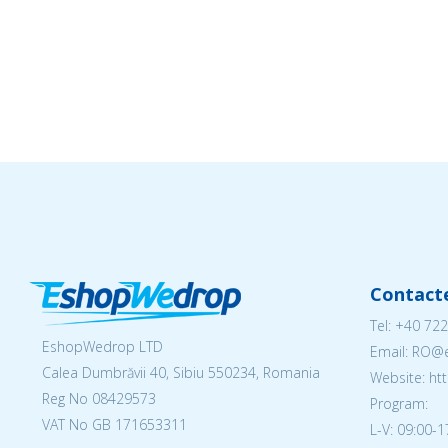
Contact
Tel:
+40 722
EshopWedrop LTD
Email: RO
Calea Dumbrăvii 40, Sibiu 550234, Romania
Website: h
Reg No
08429573
Program:
VAT No GB 171653311
L-V: 09:00-1