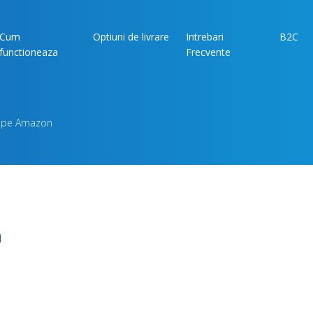
Cum
Optiuni de livrare
Intrebari
B2C
functioneaza
Frecvente
e pe Amazon
n