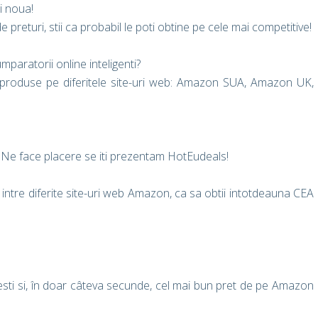
i noua!
preturi, stii ca probabil le poti obtine pe cele mai competitive!
aratorii online inteligenti?
ta produse pe diferitele site-uri web: Amazon SUA, Amazon UK,
! Ne face placere se iti prezentam HotEudeals!
ntre diferite site-uri web Amazon, ca sa obtii intotdeauna CEA
resti si, în doar câteva secunde, cel mai bun pret de pe Amazon