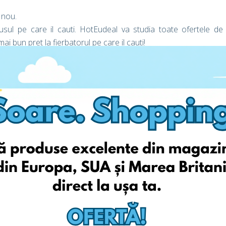
 nou.
dusul pe care il cauti. HotEudeal va studia toate ofertele de
 bun pret la fierbatorul pe care il cauti!
..
sport! Viziteaza site-ul web Amazon de unde vrei sa faci
de finalizare a comenzii, foloseste adresa ta personala
op chiar azi! Asta e tot! Ai facut economii la produs si ai
pregateste-te sa descoperi o lume a cumparaturilor online