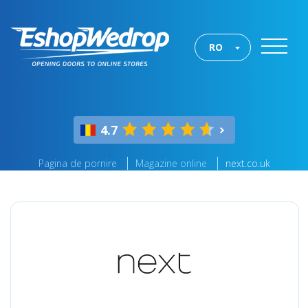
RO
4.7
Pagina de pornire
Magazine online
next.co.uk