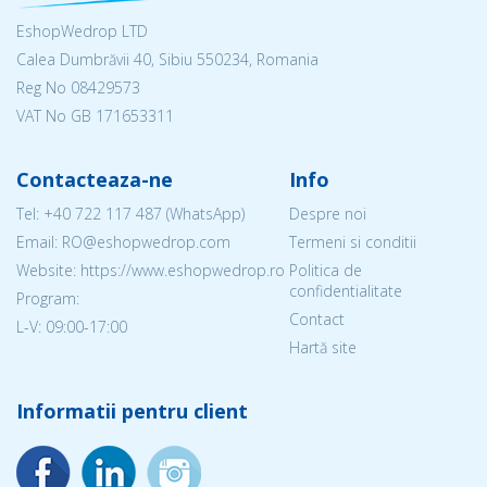
EshopWedrop LTD
Calea Dumbrăvii 40, Sibiu 550234, Romania
Reg No
08429573
VAT No GB 171653311
Contacteaza-ne
Info
Tel:
+40 722 117 487
(WhatsApp)
Despre noi
Email: RO@eshopwedrop.com
Termeni si conditii
Website: https://www.eshopwedrop.ro
Politica de
confidentialitate
Program:
Contact
L-V: 09:00-17:00
Hartă site
Informatii pentru client