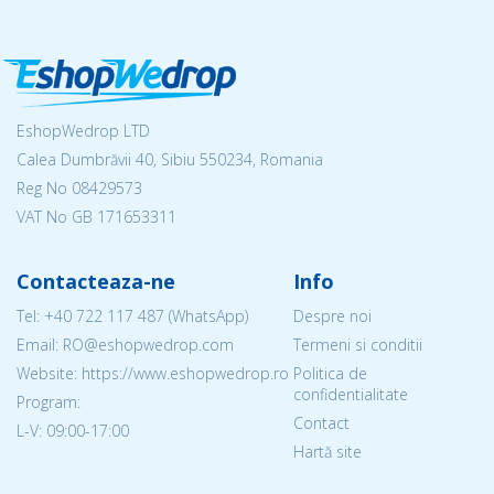
EshopWedrop LTD
Calea Dumbrăvii 40, Sibiu 550234, Romania
Reg No
08429573
VAT No GB 171653311
Contacteaza-ne
Info
Tel:
+40 722 117 487
(WhatsApp)
Despre noi
Email: RO@eshopwedrop.com
Termeni si conditii
Website: https://www.eshopwedrop.ro
Politica de
confidentialitate
Program:
Contact
L-V: 09:00-17:00
Hartă site