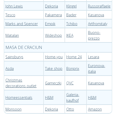
John Lewis
Dekoria
Klingel
Russoraffaele
Tesco
Pakamera
Bader
Kasanova
Marks and Spencer
Empik
Tchibo
Artfromitaly
Buono-
Matalan
Wideshop
IKEA
prezzo
MASA DE CRACIUN
Sainsburys
Home-you
Home 24
Lesara
Euronova-
Asda
Take shop
Bonprix
italia
Christmas
Garneczki
QVC
Kasanova
decorations outlet
Galeria-
Homeessentials
H&M
H&M
kaufhof
Monsoon
Dekoria
Otto
Amazon