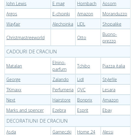
John Lewis
E mag
Hornbach
Aosom
Argos
E-choinki
Amazon
Moranduzzo
Wayfair
Alechoinka
LIDL
Shopalike
Buono-
Christmastreeworld
Otto
prezzo
CADOURI DE CRACIUN
Elnino-
Matalan
Tchibo
Piazza italia
parfum
George
Zalando
Lidl
Stylefile
TKmaxx
Perfumeria
QVC
Lesara
Next
Hairstore
Bonprix
Amazon
Marks and spencer
Ezebra
Esprit
Ebay
DECORATIUNI DE CRACIUN
Asda
Garneczki
Home 24
Alessi