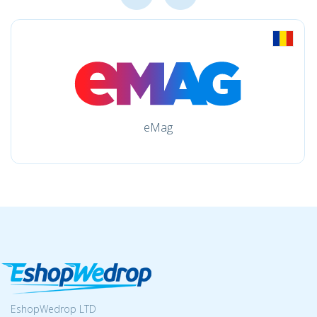
eMag
EshopWedrop LTD