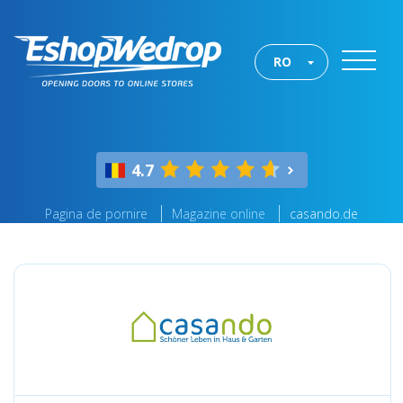
RO
4.7
Pagina de pornire
Magazine online
casando.de