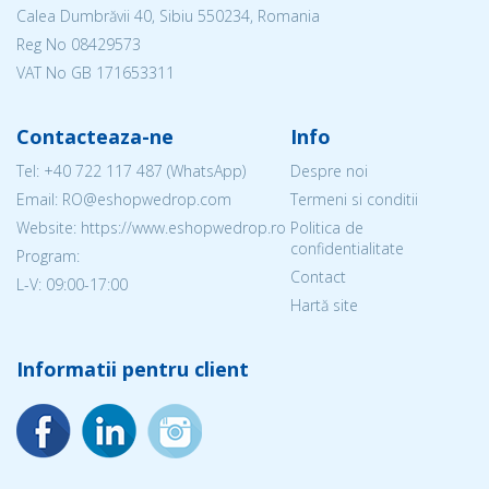
Calea Dumbrăvii 40, Sibiu 550234, Romania
Reg No
08429573
VAT No GB 171653311
Contacteaza-ne
Info
Tel:
+40 722 117 487
(WhatsApp)
Despre noi
Email: RO@eshopwedrop.com
Termeni si conditii
Website: https://www.eshopwedrop.ro
Politica de
confidentialitate
Program:
Contact
L-V: 09:00-17:00
Hartă site
Informatii pentru client