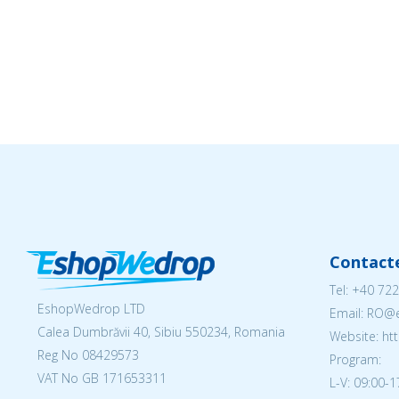
Contact
Tel:
+40 722
EshopWedrop LTD
Email: RO
Calea Dumbrăvii 40, Sibiu 550234, Romania
Website: h
Reg No
08429573
Program:
VAT No GB 171653311
L-V: 09:00-1