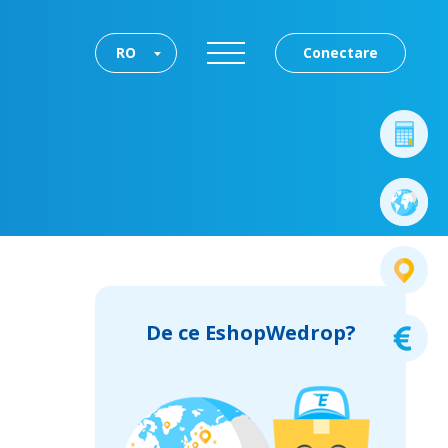
RO
Conectare
De ce EshopWedrop?