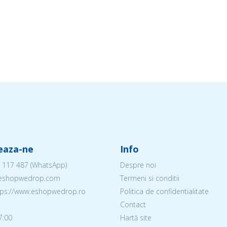
eaza-ne
Info
 117 487
(WhatsApp)
Despre noi
@eshopwedrop.com
Termeni si conditii
ttps://www.eshopwedrop.ro
Politica de confidentialitate
Contact
7:00
Hartă site