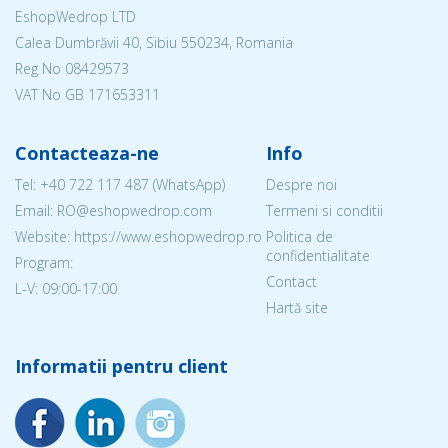
EshopWedrop LTD
Calea Dumbrăvii 40, Sibiu 550234, Romania
Reg No
08429573
VAT No GB 171653311
Contacteaza-ne
Info
Tel:
+40 722 117 487
(WhatsApp)
Despre noi
Email: RO@eshopwedrop.com
Termeni si conditii
Website: https://www.eshopwedrop.ro
Politica de
confidentialitate
Program:
Contact
L-V: 09:00-17:00
Hartă site
Informatii pentru client