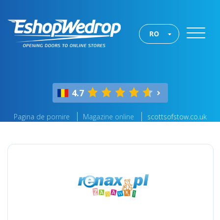
RO
4.7
Pagina de pornire
Magazine online
scottsofstow.co.uk