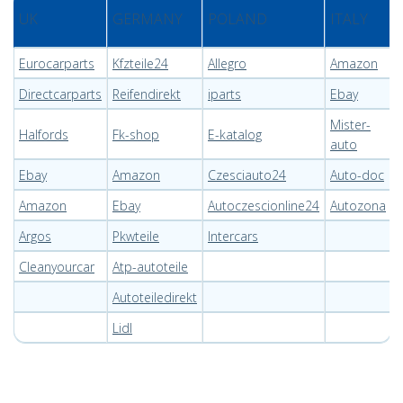
UK
GERMANY
POLAND
ITALY
Eurocarparts
Kfzteile24
Allegro
Amazon
Directcarparts
Reifendirekt
iparts
Ebay
Mister-
Halfords
Fk-shop
E-katalog
auto
Ebay
Amazon
Czesciauto24
Auto-doc
Amazon
Ebay
Autoczescionline24
Autozona
Argos
Pkwteile
Intercars
Cleanyourcar
Atp-autoteile
Autoteiledirekt
Lidl