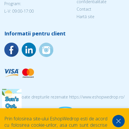
confidentialitate
Program:
Contact
L-V: 09:00-17:00
Hartă site
Informatii pentru client
© 2026 Toate drepturile rezervate https://www.eshopwedrop.ro/
Prin folosirea site-ului EshopWedrop esti de acord
cu folosirea cookie-urilor, asa cum sunt descrise