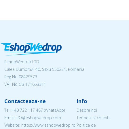
EshopWedrop LTD
Calea Dumbrăvii 40, Sibiu 550234, Romania
Reg No
08429573
VAT No GB 171653311
Contacteaza-ne
Info
Tel:
+40 722 117 487
(WhatsApp)
Despre noi
Email: RO@eshopwedrop.com
Termeni si conditii
Website: https://www.eshopwedrop.ro
Politica de