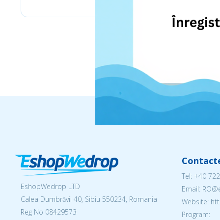
Contact
Tel:
+40 722
EshopWedrop LTD
Email: RO
Calea Dumbrăvii 40, Sibiu 550234, Romania
Website: h
Reg No
08429573
Program: