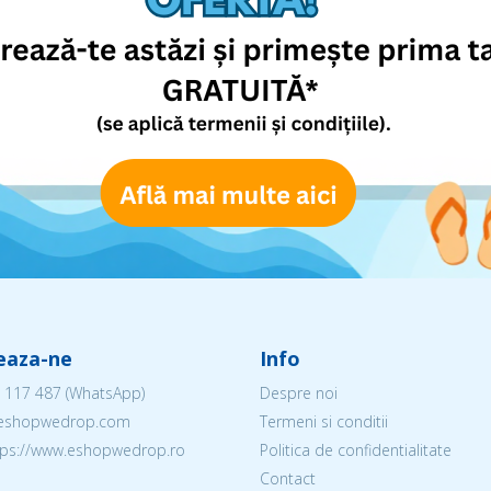
eaza-ne
Info
 117 487
(WhatsApp)
Despre noi
@eshopwedrop.com
Termeni si conditii
ttps://www.eshopwedrop.ro
Politica de confidentialitate
Contact