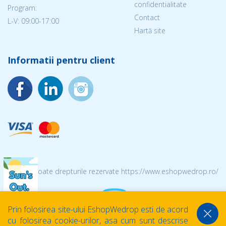
confidentialitate
Program:
Contact
L-V: 09:00-17:00
Hartă site
Informatii pentru client
© 2026 Toate drepturile rezervate https://www.eshopwedrop.ro/
Prin folosirea site-ului EshopWedrop esti de acord
cu folosirea cookie-urilor, asa cum sunt descrise