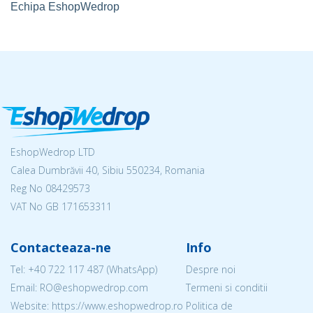
Echipa EshopWedrop
EshopWedrop LTD
Calea Dumbrăvii 40, Sibiu 550234, Romania
Reg No
08429573
VAT No GB 171653311
Contacteaza-ne
Info
Tel:
+40 722 117 487
(WhatsApp)
Despre noi
Email: RO@eshopwedrop.com
Termeni si conditii
Website: https://www.eshopwedrop.ro
Politica de