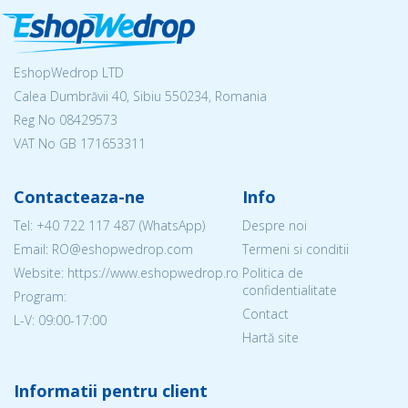
EshopWedrop LTD
Calea Dumbrăvii 40, Sibiu 550234, Romania
Reg No
08429573
VAT No GB 171653311
Contacteaza-ne
Info
Tel:
+40 722 117 487
(WhatsApp)
Despre noi
Email: RO@eshopwedrop.com
Termeni si conditii
Website: https://www.eshopwedrop.ro
Politica de
confidentialitate
Program:
Contact
L-V: 09:00-17:00
Hartă site
Informatii pentru client