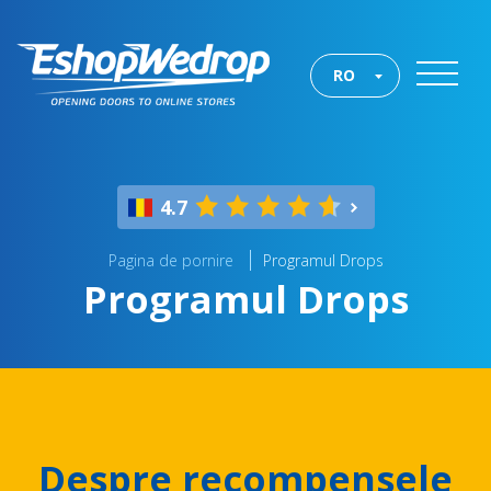
RO
4.7
Pagina de pornire
Programul Drops
Programul Drops
Despre recompensele