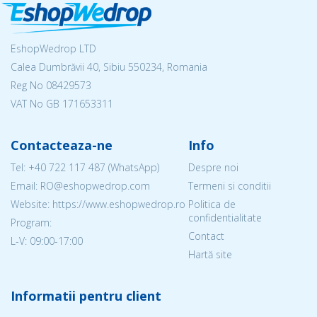
EshopWedrop LTD
Calea Dumbrăvii 40, Sibiu 550234, Romania
Reg No
08429573
VAT No GB 171653311
Contacteaza-ne
Info
Tel:
+40 722 117 487
(WhatsApp)
Despre noi
Email: RO@eshopwedrop.com
Termeni si conditii
Website: https://www.eshopwedrop.ro
Politica de
confidentialitate
Program:
Contact
L-V: 09:00-17:00
Hartă site
Informatii pentru client