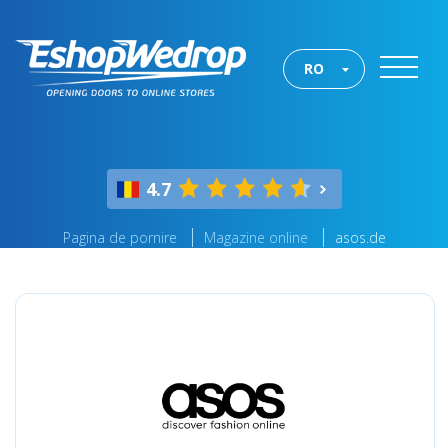
RO
4.7
Pagina de pornire
Magazine online
asos.de