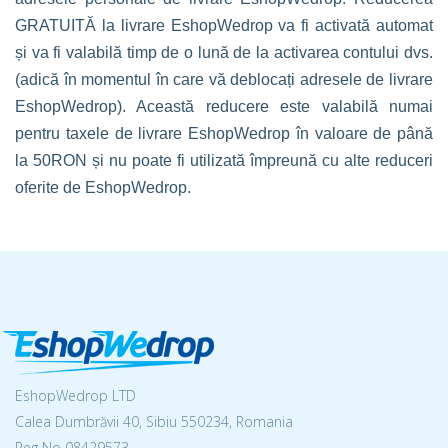
GRATUITĂ la livrare EshopWedrop va fi activată automat
și va fi valabilă timp de o lună de la activarea contului dvs.
(adică în momentul în care vă deblocați adresele de livrare
EshopWedrop). Această reducere este valabilă numai
pentru taxele de livrare EshopWedrop în valoare de până
la 50RON și nu poate fi utilizată împreună cu alte reduceri
oferite de EshopWedrop.
EshopWedrop LTD
Calea Dumbrăvii 40, Sibiu 550234, Romania
Reg No
08429573