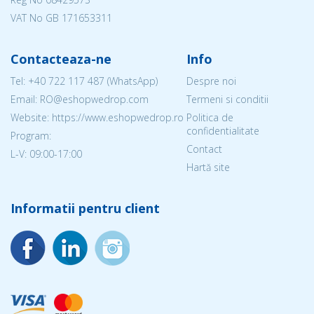
VAT No GB 171653311
Contacteaza-ne
Info
Tel:
+40 722 117 487
(WhatsApp)
Despre noi
Email: RO@eshopwedrop.com
Termeni si conditii
Website: https://www.eshopwedrop.ro
Politica de
confidentialitate
Program:
Contact
L-V: 09:00-17:00
Hartă site
Informatii pentru client