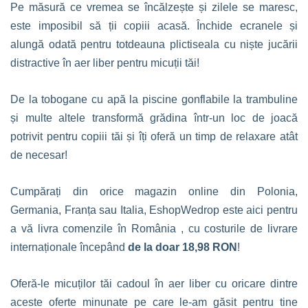
Pe măsură ce vremea se încălzește și zilele se maresc,
este imposibil să ții copiii acasă. Închide ecranele și
alungă odată pentru totdeauna plictiseala cu niște jucării
distractive în aer liber pentru micuții tăi!
De la tobogane cu apă la piscine gonflabile la trambuline
și multe altele transformă grădina într-un loc de joacă
potrivit pentru copiii tăi și îți oferă un timp de relaxare atât
de necesar!
Cumpărați din orice magazin online din Polonia,
Germania, Franța sau Italia, EshopWedrop este aici pentru
a vă livra comenzile în România , cu costurile de livrare
internaționale începând
de la doar 18,98 RON
!
Oferă-le micuților tăi cadoul în aer liber cu oricare dintre
aceste oferte minunate pe care le-am găsit pentru tine