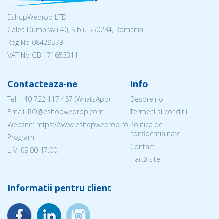
EshopWedrop LTD
Calea Dumbrăvii 40, Sibiu 550234, Romania
Reg No
08429573
VAT No GB 171653311
Contacteaza-ne
Info
Tel:
+40 722 117 487
(WhatsApp)
Despre noi
Email: RO@eshopwedrop.com
Termeni si conditii
Website: https://www.eshopwedrop.ro
Politica de
confidentialitate
Program:
Contact
L-V: 09:00-17:00
Hartă site
Informatii pentru client