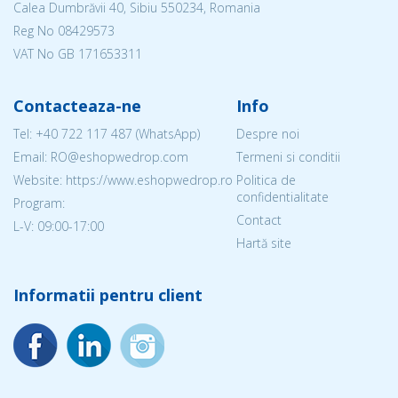
Calea Dumbrăvii 40, Sibiu 550234, Romania
Reg No
08429573
VAT No GB 171653311
Contacteaza-ne
Info
Tel:
+40 722 117 487
(WhatsApp)
Despre noi
Email: RO@eshopwedrop.com
Termeni si conditii
Website: https://www.eshopwedrop.ro
Politica de
confidentialitate
Program:
Contact
L-V: 09:00-17:00
Hartă site
Informatii pentru client