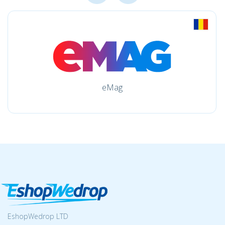
eMag
EshopWedrop LTD