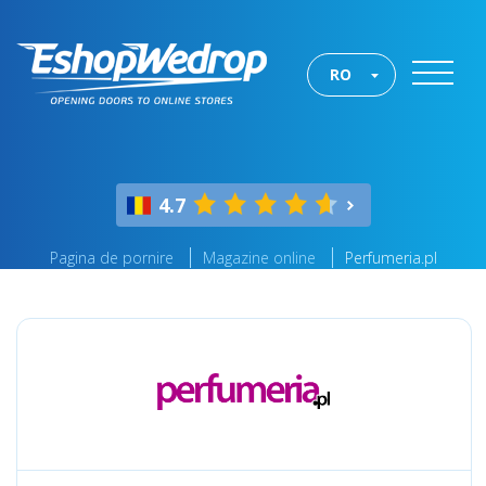
RO
4.7
Pagina de pornire
Magazine online
Perfumeria.pl