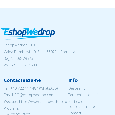
EshopWedrop LTD
Calea Dumbrăvii 40, Sibiu 550234, Romania
Reg No
08429573
VAT No GB 171653311
Contacteaza-ne
Info
Tel:
+40 722 117 487
(WhatsApp)
Despre noi
Email: RO@eshopwedrop.com
Termeni si conditii
Website: https://www.eshopwedrop.ro
Politica de
confidentialitate
Program:
Contact
L-V: 09:00-17:00