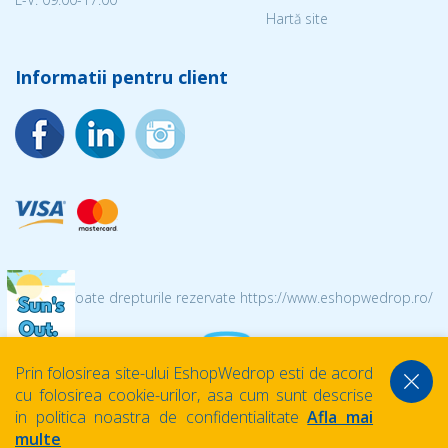
Hartă site
Informatii pentru client
© 2026 Toate drepturile rezervate https://www.eshopwedrop.ro/
Prin folosirea site-ului EshopWedrop esti de acord
cu folosirea cookie-urilor, asa cum sunt descrise
in politica noastra de confidentialitate
Afla mai
multe