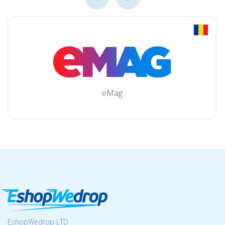
eMag
EshopWedrop LTD