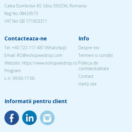
Calea Dumbrăvii 40, Sibiu 550234, Romania
Reg No
08429573
VAT No GB 171653311
Contacteaza-ne
Info
Tel:
+40 722 117 487
(WhatsApp)
Despre noi
Email: RO@eshopwedrop.com
Termeni si conditii
Website: https://www.eshopwedrop.ro
Politica de
confidentialitate
Program:
Contact
L-V: 09:00-17:00
Hartă site
Informatii pentru client