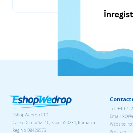
Contact
Tel:
+40 722
EshopWedrop LTD
Email: RO
Calea Dumbrăvii 40, Sibiu 550234, Romania
Website: h
Reg No
08429573
Program: