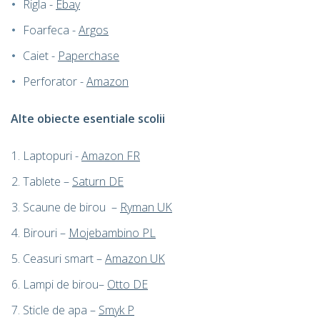
Rigla -
Ebay
Foarfeca -
Argos
Caiet -
Paperchase
Perforator -
Amazon
Alte obiecte esentiale scolii
Laptopuri -
Amazon FR
Tablete –
Saturn DE
Scaune de birou –
Ryman UK
Birouri –
Mojebambino PL
Ceasuri smart –
Amazon UK
Lampi de birou–
Otto DE
Sticle de apa –
Smyk P