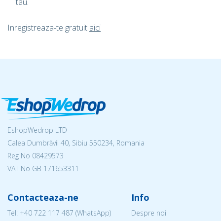
tau.
Inregistreaza-te gratuit
aici
EshopWedrop LTD
Calea Dumbrăvii 40, Sibiu 550234, Romania
Reg No
08429573
VAT No GB 171653311
Contacteaza-ne
Info
Tel:
+40 722 117 487
(WhatsApp)
Despre noi