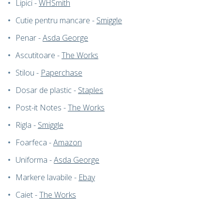
Lipici -
WHSmith
Cutie pentru mancare -
Smiggle
Penar -
Asda George
Ascutitoare -
The Works
Stilou -
Paperchase
Dosar de plastic -
Staples
Post-it Notes -
The Works
Rigla -
Smiggle
Foarfeca -
Amazon
Uniforma -
Asda George
Markere lavabile -
Ebay
Caiet -
The Works