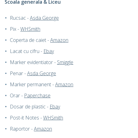
Scoala generala & Liceu
Rucsac -
Asda George
Pix -
WHSmith
Coperta de caiet -
Amazon
Lacat cu cifru -
Ebay
Marker evidentiator -
Smiggle
Penar -
Asda George
Marker permanent -
Amazon
Orar -
Paperchase
Dosar de plastic -
Ebay
Post-it Notes -
WHSmith
Raportor -
Amazon