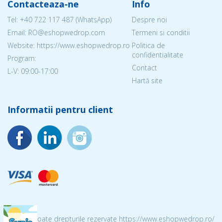
Contacteaza-ne
Info
Tel:
+40 722 117 487
(WhatsApp)
Despre noi
Email: RO@eshopwedrop.com
Termeni si conditii
Website: https://www.eshopwedrop.ro
Politica de
confidentialitate
Program:
Contact
L-V: 09:00-17:00
Hartă site
Informatii pentru client
© 2026 Toate drepturile rezervate https://www.eshopwedrop.ro/