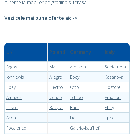
curente la mobilier de gradina si terasa!
Vezi cele mai bune oferte aici->
UK
Poland
Germany
Italy
Argos
Mall
Amazon
Sediarreda
Johnlewis
Allegro
Ebay
Kasanova
Ebay
Electro
Otto
Hostore
Amazon
Ceneo
Tchibo
Amazon
Tesco
Bazylia
Baur
Ebay
Asda
Lidl
Eprice
Focalprice
Galeria-kaufhof