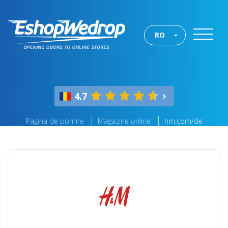
RO
4.7
Pagina de pornire
Magazine online
hm.com/de