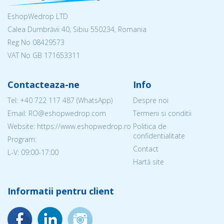
EshopWedrop LTD
Calea Dumbrăvii 40, Sibiu 550234, Romania
Reg No
08429573
VAT No GB 171653311
Contacteaza-ne
Info
Tel:
+40 722 117 487
(WhatsApp)
Despre noi
Email: RO@eshopwedrop.com
Termeni si conditii
Website: https://www.eshopwedrop.ro
Politica de
confidentialitate
Program:
Contact
L-V: 09:00-17:00
Hartă site
Informatii pentru client