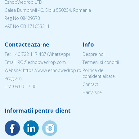
EshopWedrop LTD
Calea Dumbrăvii 40, Sibiu 550234, Romania
Reg No
08429573
VAT No GB 171653311
Contacteaza-ne
Info
Tel:
+40 722 117 487
(WhatsApp)
Despre noi
Email: RO@eshopwedrop.com
Termeni si conditii
Website: https://www.eshopwedrop.ro
Politica de
confidentialitate
Program:
Contact
L-V: 09:00-17:00
Hartă site
Informatii pentru client