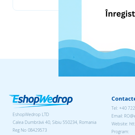
Contact
Tel:
+40 722
EshopWedrop LTD
Email: RO
Calea Dumbrăvii 40, Sibiu 550234, Romania
Website: h
Reg No
08429573
Program: