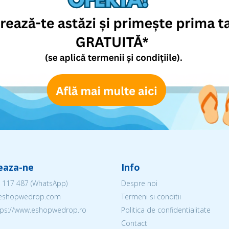
eaza-ne
Info
 117 487
(WhatsApp)
Despre noi
@eshopwedrop.com
Termeni si conditii
ttps://www.eshopwedrop.ro
Politica de confidentialitate
Contact