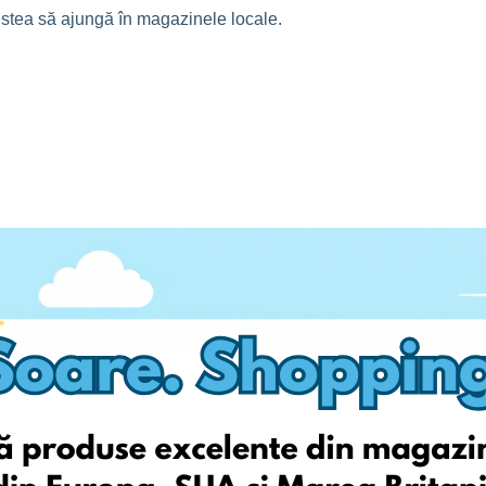
cestea să ajungă în magazinele locale.
tă modă accesibilă și stilată. Magazinul german oferă adesea
nă a stocurilor.