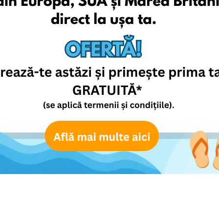
tswear și accesorii sportive de la Nike Europe. Cumpărăturile
de sneakers și colecții în ediție limitată.
i români
magazine internaționale de unde cumpără clienții români în