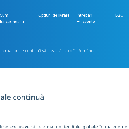
Cum
Optiuni de livrare
Intrebari
B2C
functioneaza
Frecvente
internaționale continuă să crească rapid în România
nale continuă
duse exclusive și cele mai noi tendințe globale în materie de