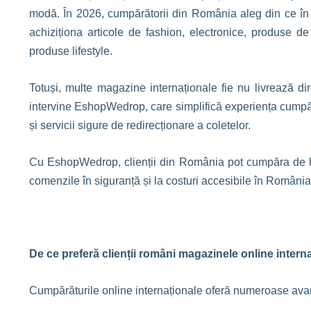
modă. În 2026, cumpărătorii din România aleg din ce î
achiziționa articole de fashion, electronice, produse d
produse lifestyle.
Totuși, multe magazine internaționale fie nu livrează di
intervine EshopWedrop, care simplifică experiența cumpără
și servicii sigure de redirecționare a coletelor.
Cu EshopWedrop, clienții din România pot cumpăra de la
comenzile în siguranță și la costuri accesibile în România
De ce preferă clienții români magazinele online intern
Cumpărăturile online internaționale oferă numeroase avan