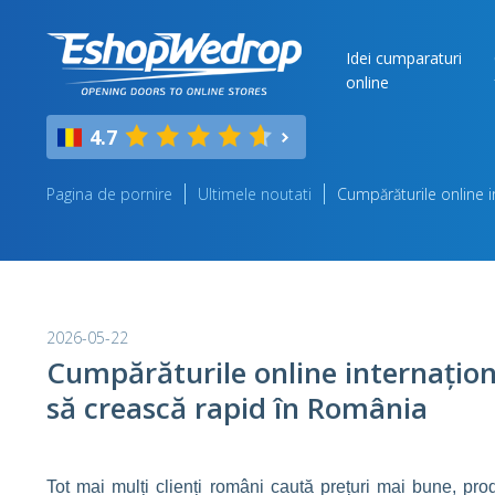
Idei cumparaturi
online
4.7
Pagina de pornire
Ultimele noutati
Cumpărăturile online 
2026-05-22
Cumpărăturile online internațio
să crească rapid în România
Tot mai mulți clienți români caută prețuri mai bune, pro