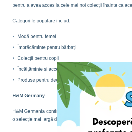
pentru a avea acces la cele mai noi colecții înainte ca a
Categoriile populare includ:
Modă pentru femei
Îmbrăcăminte pentru bărbați
Colecții pentru copii
Încălțăminte și accesorii
Produse pentru decorul casei
H&M Germany
H&M Germania continuă să atragă clienți români care cau
o selecție mai largă de produse și o disponibilitate mai bu