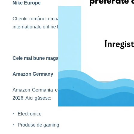
Nike Europe
Clienții români cumpără frecvent sneakers, articole spor
internaționale online le permit accesul la lansări exclusive 
Cele mai bune magazine de electronice pentru clienți
Amazon Germany
Amazon Germania este unul dintre cele mai importante 
2026. Aici găsesc:
Electronice
Produse de gaming