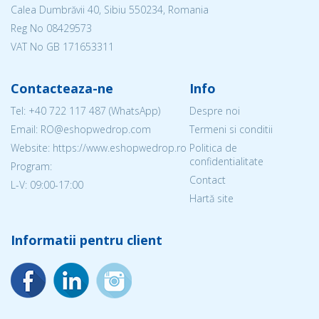
Calea Dumbrăvii 40, Sibiu 550234, Romania
Reg No
08429573
VAT No GB 171653311
Contacteaza-ne
Info
Tel:
+40 722 117 487
(WhatsApp)
Despre noi
Email: RO@eshopwedrop.com
Termeni si conditii
Website: https://www.eshopwedrop.ro
Politica de
confidentialitate
Program:
Contact
L-V: 09:00-17:00
Hartă site
Informatii pentru client