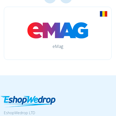
eMag
EshopWedrop LTD