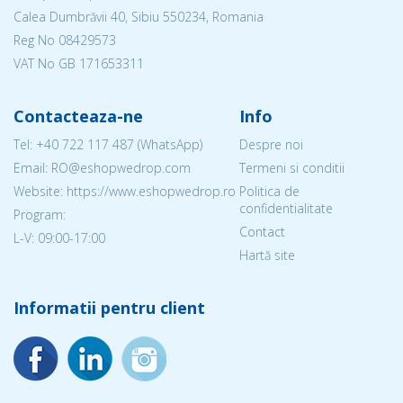
Calea Dumbrăvii 40, Sibiu 550234, Romania
Reg No
08429573
VAT No GB 171653311
Contacteaza-ne
Info
Tel:
+40 722 117 487
(WhatsApp)
Despre noi
Email: RO@eshopwedrop.com
Termeni si conditii
Website: https://www.eshopwedrop.ro
Politica de
confidentialitate
Program:
Contact
L-V: 09:00-17:00
Hartă site
Informatii pentru client