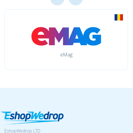
eMag
EshopWedrop LTD