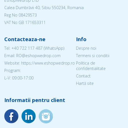
EshopWedrop LTD
Calea Dumbrăvii 40, Sibiu 550234, Romania
Reg No
08429573
VAT No GB 171653311
Contacteaza-ne
Info
Tel:
+40 722 117 487
(WhatsApp)
Despre noi
Email: RO@eshopwedrop.com
Termeni si conditii
Website: https://www.eshopwedrop.ro
Politica de
confidentialitate
Program:
Contact
L-V: 09:00-17:00
Hartă site
Informatii pentru client