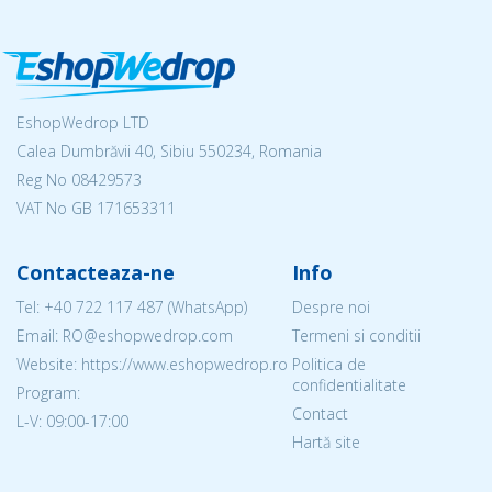
EshopWedrop LTD
Calea Dumbrăvii 40, Sibiu 550234, Romania
Reg No
08429573
VAT No GB 171653311
Contacteaza-ne
Info
Tel:
+40 722 117 487
(WhatsApp)
Despre noi
Email: RO@eshopwedrop.com
Termeni si conditii
Website: https://www.eshopwedrop.ro
Politica de
confidentialitate
Program:
Contact
L-V: 09:00-17:00
Hartă site