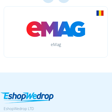
eMag
EshopWedrop LTD