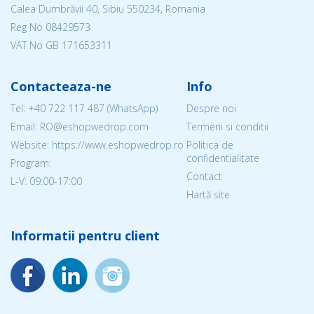
Calea Dumbrăvii 40, Sibiu 550234, Romania
Reg No
08429573
VAT No GB 171653311
Contacteaza-ne
Info
Tel:
+40 722 117 487
(WhatsApp)
Despre noi
Email: RO@eshopwedrop.com
Termeni si conditii
Website: https://www.eshopwedrop.ro
Politica de
confidentialitate
Program:
Contact
L-V: 09:00-17:00
Hartă site
Informatii pentru client