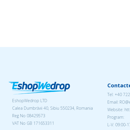
Contact
Tel:
+40 722
EshopWedrop LTD
Email: RO
Calea Dumbrăvii 40, Sibiu 550234, Romania
Website: h
Reg No
08429573
Program:
VAT No GB 171653311
L-V: 09:00-1