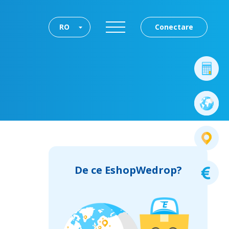
RO
Conectare
De ce EshopWedrop?