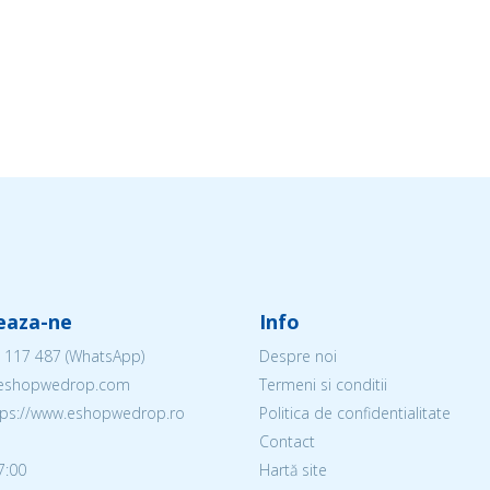
eaza-ne
Info
 117 487
(WhatsApp)
Despre noi
@eshopwedrop.com
Termeni si conditii
ttps://www.eshopwedrop.ro
Politica de confidentialitate
Contact
7:00
Hartă site