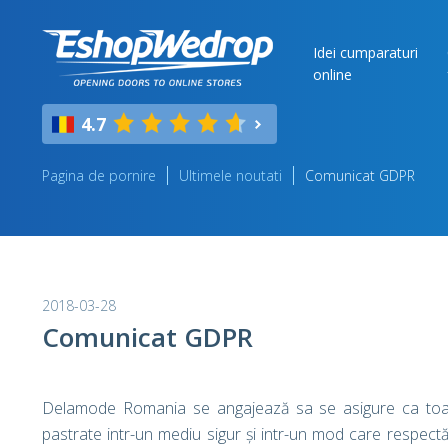
Idei cumparaturi
online
4.7
Pagina de pornire
Ultimele noutati
Comunicat GDPR
2018-03-28
Comunicat GDPR
Delamode Romania se angajează sa se asigure ca toate dat
pastrate intr-un mediu sigur și intr-un mod care respectă