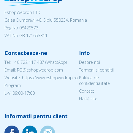
EshopWedrop LTD
Calea Dumbrăvii 40, Sibiu 550234, Romania
Reg No
08429573
VAT No GB 171653311
Contacteaza-ne
Info
Tel:
+40 722 117 487
(WhatsApp)
Despre noi
Email: RO@eshopwedrop.com
Termeni si conditii
Website: https://www.eshopwedrop.ro
Politica de
confidentialitate
Program:
Contact
L-V: 09:00-17:00
Hartă site
Informatii pentru client