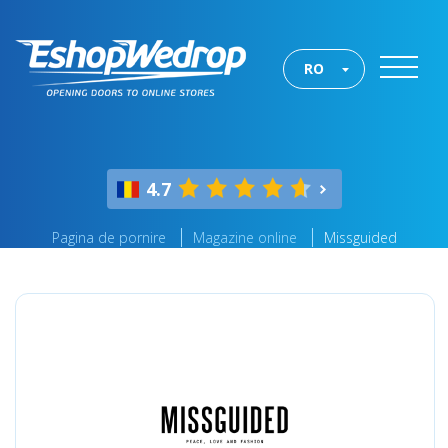
RO
4.7
Pagina de pornire
Magazine online
Missguided