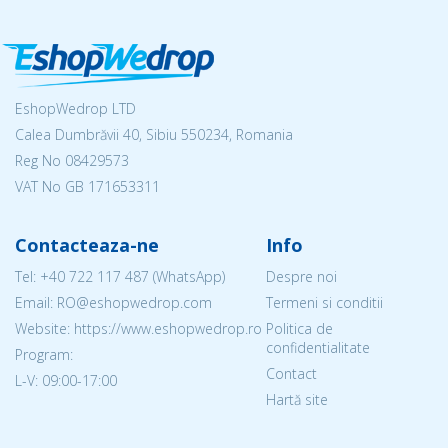
EshopWedrop LTD
Calea Dumbrăvii 40, Sibiu 550234, Romania
Reg No
08429573
VAT No GB 171653311
Contacteaza-ne
Info
Tel:
+40 722 117 487
(WhatsApp)
Despre noi
Email: RO@eshopwedrop.com
Termeni si conditii
Website: https://www.eshopwedrop.ro
Politica de
confidentialitate
Program:
Contact
L-V: 09:00-17:00
Hartă site