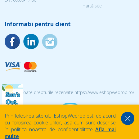
Hartă site
Informatii pentru client
© 2026 Toate drepturile rezervate https://www.eshopwedrop.ro/
Prin folosirea site-ului EshopWedrop esti de acord
cu folosirea cookie-urilor, asa cum sunt descrise
in politica noastra de confidentialitate
Afla mai
multe