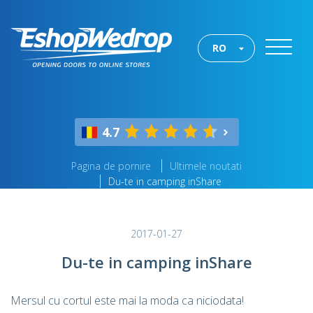
RO
4.7
Pagina de pornire
Ultimele noutati
Du-te in camping inShare
2017-01-27
Du-te in camping inShare
Mersul cu cortul este mai la moda ca niciodata!