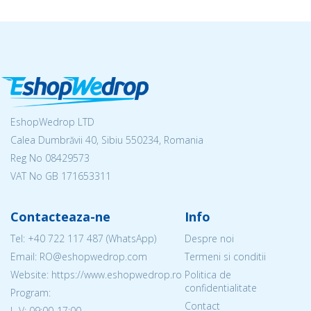
EshopWedrop LTD
Calea Dumbrăvii 40, Sibiu 550234, Romania
Reg No
08429573
VAT No GB 171653311
Contacteaza-ne
Info
Tel:
+40 722 117 487
(WhatsApp)
Despre noi
Email: RO@eshopwedrop.com
Termeni si conditii
Website: https://www.eshopwedrop.ro
Politica de
confidentialitate
Program:
Contact
L-V: 09:00-17:00