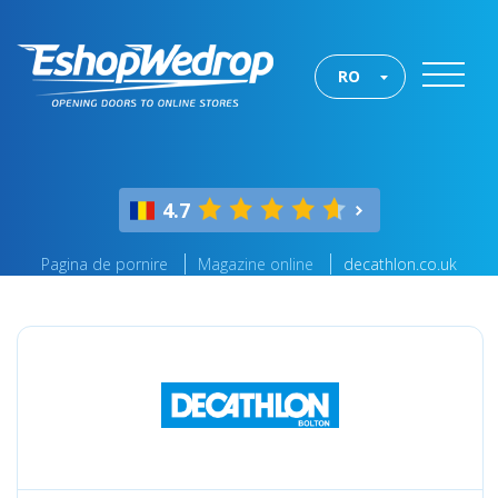
RO
4.7
Pagina de pornire
Magazine online
decathlon.co.uk