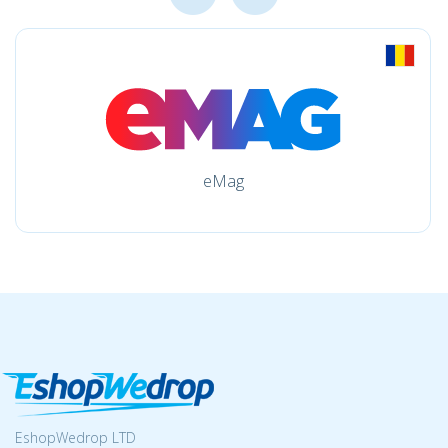
eMag
EshopWedrop LTD