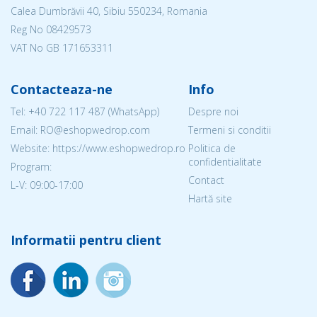
Calea Dumbrăvii 40, Sibiu 550234, Romania
Reg No
08429573
VAT No GB 171653311
Contacteaza-ne
Info
Tel:
+40 722 117 487
(WhatsApp)
Despre noi
Email: RO@eshopwedrop.com
Termeni si conditii
Website: https://www.eshopwedrop.ro
Politica de
confidentialitate
Program:
Contact
L-V: 09:00-17:00
Hartă site
Informatii pentru client