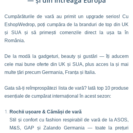
— și din întreaga Europă
Cumpărăturile de vară au primit un upgrade serios! Cu
EshopWedrop, poți cumpăra de la branduri de top din UK
și SUA și să primești comenzile direct la ușa ta în
România.
De la modă la gadgeturi, beauty și gustări — îți aducem
cele mai bune oferte din UK și SUA, plus acces la și mai
multe țări precum Germania, Franța și Italia.
Gata să-ți reîmprospătezi lista de vară? Iată top 10 produse
esențiale de cumpărat internațional în acest sezon:
Rochii ușoare & Cămăși de vară
Stil și confort cu fashion respirabil de vară de la ASOS,
M&S, GAP și Zalando Germania — toate la prețuri