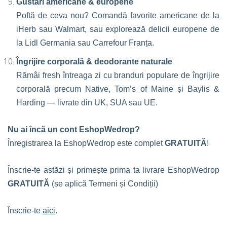
Gustări americane & europene
Poftă de ceva nou? Comandă favorite americane de la
iHerb sau Walmart, sau explorează delicii europene de
la Lidl Germania sau Carrefour Franța.
Îngrijire corporală & deodorante naturale
Rămâi fresh întreaga zi cu branduri populare de îngrijire
corporală precum Native, Tom’s of Maine și Baylis &
Harding — livrate din UK, SUA sau UE.
Nu ai încă un cont EshopWedrop?
Înregistrarea la EshopWedrop este complet
GRATUITĂ
!
Înscrie-te astăzi și primește prima ta livrare EshopWedrop
GRATUITĂ
(se aplică Termeni și Condiții)
Înscrie-te
aici
.