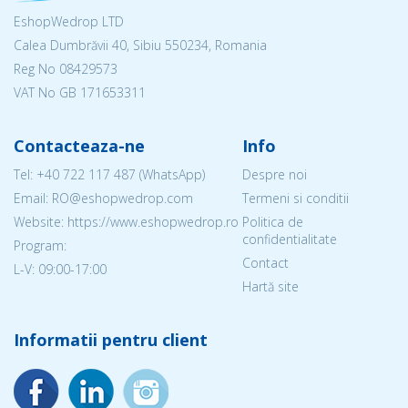
EshopWedrop LTD
Calea Dumbrăvii 40, Sibiu 550234, Romania
Reg No
08429573
VAT No GB 171653311
Contacteaza-ne
Info
Tel:
+40 722 117 487
(WhatsApp)
Despre noi
Email: RO@eshopwedrop.com
Termeni si conditii
Website: https://www.eshopwedrop.ro
Politica de
confidentialitate
Program:
Contact
L-V: 09:00-17:00
Hartă site
Informatii pentru client