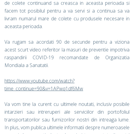
de colete continuand sa creasca in aceasta perioada si
facem tot posibilul pentru a va servi si a continua sa va
livram numarul mare de colete cu produsele necesare in
aceasta perioada.
Va rugam sa acordati 90 de secunde pentru a viziona
acest scurt video referitor la masuri de preventie impotriva
raspandirii COVID-19 recomandate de Organizatia
Mondiala a Sanatatii.
https://www.youtube.com/watch?
time_continue=90&v=1APwq1df6Mw
Va vom tine la curent cu ultimele noutati, inclusiv posibile
intarzieri sau intreruperi ale serviciilor din portofoliul
transportatorilor sau furnizorilor nostri din intreaga lume.
In plus, vom publica ultimele informatii despre numeroasele