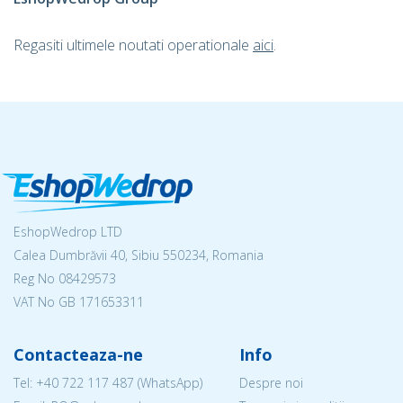
Regasiti ultimele noutati operationale
aici
.
EshopWedrop LTD
Calea Dumbrăvii 40, Sibiu 550234, Romania
Reg No
08429573
VAT No GB 171653311
Contacteaza-ne
Info
Tel:
+40 722 117 487
(WhatsApp)
Despre noi