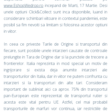
www.EshopWedrop.ro
incepand de Marti, 17 Martie. Desi
unele optiuni Click&Collect sunt inca disponibile, luand in
considerare schimbari viitoare in contextul pandemiei, este
posibil sa fim nevoiti sa limitam si folosirea acestor optiuni
in viitor.
In ceea ce priveste Tarile de Origine si transportul din
fiecare, sunt posibile unele intarzieri cauzate de controale
prelungite in Tara de Origine dar si la punctele de trecere a
frontierelor. Italia reprezinta in mod special un motiv de
ingrijorare si exista deja anumite intarzieri ale
transporturilor din Italia, dar in viitor ne putem confrunta cu
intarzieri si la transporturi din alte tari. Consideram
important de subliniat aici ca aprox. 75% din transportul
pan-European este reprezentat de transportul rutier si
acesta este vital pentru UE. Astfel, cel mai probabil
transporturile de marfuri vor continua, iar restrictiile de