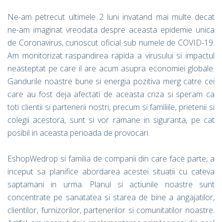
Ne-am petrecut ultimele 2 luni invatand mai multe decat
ne-am imaginat vreodata despre aceasta epidemie unica
de Coronavirus, cunoscut oficial sub numele de COVID-19.
Am monitorizat raspandirea rapida a virusului si impactul
neasteptat pe care il are acum asupra economiei globale.
Gandurile noastre bune si energia pozitiva merg catre cei
care au fost deja afectati de aceasta criza si speram ca
toti clientii si partenerii nostri, precum si familiile, prietenii si
colegii acestora, sunt si vor ramane in siguranta, pe cat
posibil in aceasta perioada de provocari.
EshopWedrop si familia de companii din care face parte, a
inceput sa planifice abordarea acestei situatii cu cateva
saptamani in urma. Planul si actiunile noastre sunt
concentrate pe sanatatea si starea de bine a angajatilor,
clientilor, furnizorilor, partenerilor si comunitatilor noastre.