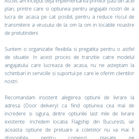
Astfel, am inceput deja implementarea primilor pasi din acel
plan, printre care si optiunea pentru angajatii nostri de a
lucra de acasa pe cat posibil, pentru a reduce riscul de
transmitere a virusului de la om la om in locatiile noastre
de pretutindeni.
Suntem o organizatie flexibila si pregatita pentru o astfel
de situatie. In acest proces de tranzitie catre modelul
angajatului care lucreaza de acasa, nu ne asteptam la
schimbari in serviciile si suportul pe care le oferim clientilor
nostri.
Recomandam insistent alegerea optiunii de livrare la
adresa (Door delivery) ca fiind optiunea cea mai de
incredere si sigura, dintre optiunile last mile de livrare
existente. Inchidem locatia Flagship din Bucuresti, iar
aceasta optiune de preluare a coletelor nu va mai fi
disponibila pentru comenzi plasate pe